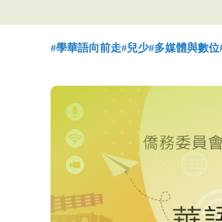
(臺
灣)
僑
#學華語向前走
#兒少
#多媒體與數位
務
委
員
會