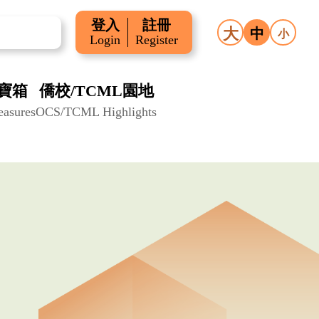
登入
註冊
大
中
小
Login
Register
寶箱
僑校/TCML園地
easures
OCS/TCML Highlights