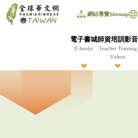
全
網站導覽Sitemap
球
華
電子書城
師資培訓影音
文
E-books
Teacher Training
Videos
網
中
華
民
國