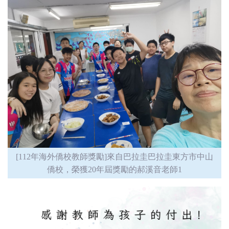
[112年海外僑校教師獎勵]來自巴拉圭巴拉圭東方市中山
僑校，榮獲20年屆獎勵的郝溪音老師1