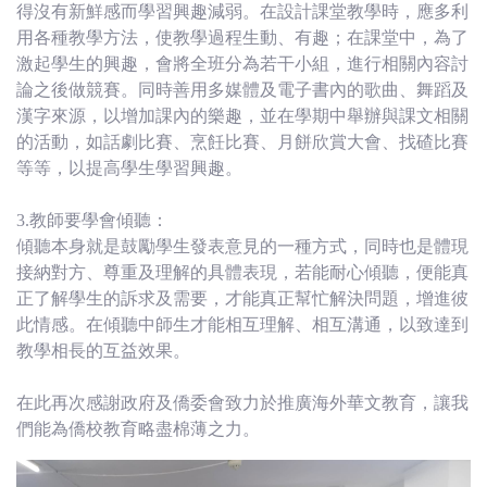
得沒有新鮮感而學習興趣減弱。在設計課堂教學時，應多利
用各種教學方法，使教學過程生動、有趣；在課堂中，為了
激起學生的興趣，會將全班分為若干小組，進行相關內容討
論之後做競賽。同時善用多媒體及電子書內的歌曲、舞蹈及
漢字來源，以增加課內的樂趣，並在學期中舉辦與課文相關
的活動，如話劇比賽、烹飪比賽、月餅欣賞大會、找碴比賽
等等，以提高學生學習興趣。
3.教師要學會傾聽：
傾聽本身就是鼓勵學生發表意見的一種方式，同時也是體現
接納對方、尊重及理解的具體表現，若能耐心傾聽，便能真
正了解學生的訴求及需要，才能真正幫忙解決問題，增進彼
此情感。在傾聽中師生才能相互理解、相互溝通，以致達到
教學相長的互益效果。
在此再次感謝政府及僑委會致力於推廣海外華文教育，讓我
們能為僑校教育略盡棉薄之力。