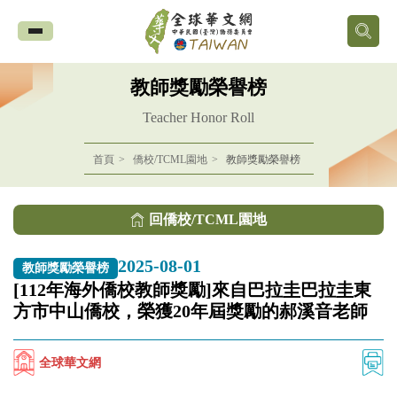
全
球
教師獎勵榮譽榜
華
Teacher Honor Roll
文
首頁
僑校/TCML園地
教師獎勵榮譽榜
網
回僑校/TCML園地
中
2025-08-01
教師獎勵榮譽榜
華
[112年海外僑校教師獎勵]來自巴拉圭巴拉圭東
方市中山僑校，榮獲20年屆獎勵的郝溪音老師
民
國
全球華文網