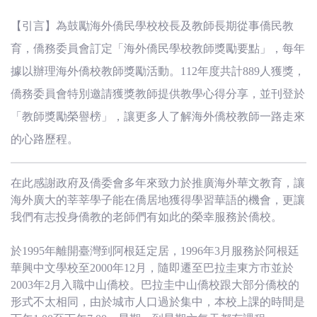
(臺
【引言】為鼓勵海外僑民學校校長及教師長期從事僑民教
灣)
育，僑務委員會訂定「海外僑民學校教師獎勵要點」，每年
僑
據以辦理海外僑校教師獎勵活動。112年度共計889人獲獎，
僑務委員會特別邀請獲獎教師提供教學心得分享，並刊登於
務
「教師獎勵榮譽榜」，讓更多人了解海外僑校教師一路走來
委
的心路歷程。
員
在此感謝政府及僑委會多年來致力於推廣海外華文教育，讓
海外廣大的莘莘學子能在僑居地獲得學習華語的機會，更讓
會
我們有志投身僑教的老師們有如此的榮幸服務於僑校。
於1995年離開臺灣到阿根廷定居，1996年3月服務於阿根廷
華興中文學校至2000年12月，隨即遷至巴拉圭東方市並於
2003年2月入職中山僑校。巴拉圭中山僑校跟大部分僑校的
形式不太相同，由於城市人口過於集中，本校上課的時間是