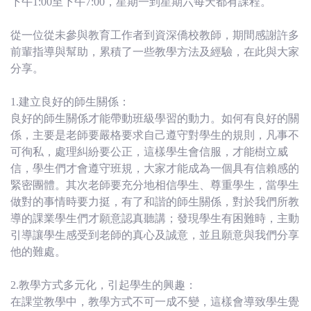
下午1:00至下午7:00，星期一到星期六每天都有課程。
從一位從未參與教育工作者到資深僑校教師，期間感謝許多
前輩指導與幫助，累積了一些教學方法及經驗，在此與大家
分享。
1.建立良好的師生關係：
良好的師生關係才能帶動班級學習的動力。如何有良好的關
係，主要是老師要嚴格要求自己遵守對學生的規則，凡事不
可徇私，處理糾紛要公正，這樣學生會信服，才能樹立威
信，學生們才會遵守班規，大家才能成為一個具有信賴感的
緊密團體。其次老師要充分地相信學生、尊重學生，當學生
做對的事情時要力挺，有了和諧的師生關係，對於我們所教
導的課業學生們才願意認真聽講；發現學生有困難時，主動
引導讓學生感受到老師的真心及誠意，並且願意與我們分享
他的難處。
2.教學方式多元化，引起學生的興趣：
在課堂教學中，教學方式不可一成不變，這樣會導致學生覺