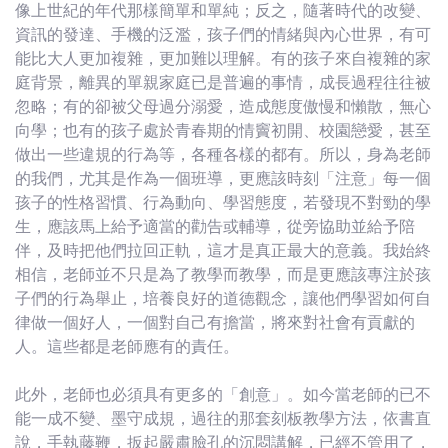
像上世紀的年代那樣簡單和單純；反之，隨著時代的改變、
資訊的發達、手機的泛濫，孩子們的情緒與內心世界，有可
能比大人更加複雜，更加難以理解。有的孩子來自複雜的家
庭背景，離異的單親家庭已是普遍的事情，成長過程往往被
忽略；有的卻被父母過分溺愛，造成態度傲慢和懶散，無心
向學；也有的孩子處於青春期的情竇初開、校園戀愛，甚至
做出一些違規的行為等，各種各樣的都有。所以，身為老師
的我們，尤其是作為一個班導，更應該時刻「注意」每一個
孩子的性格習慣、行為動向、學習態度，若發現不對勁的學
生，應該馬上給予適當的勸告或輔導，從旁協助並給予陪
伴，及時把他們拉回正軌，這才是真正最大的意義。我始終
相信，老師並不只是為了教學而教學，而是更應該專注於孩
子們的行為舉止，培養良好的道德觀念，讓他們學習如何自
律做一個好人，一個對自己有擔當，將來對社會有貢獻的
人。這些都是老師應有的責任。
此外，老師也必須具有更多的「創意」。如今當老師的已不
能一成不變、墨守成規，過往的那套刻板教學方法，依書直
說，手執藤鞭，扳起嚴肅臉孔的沉悶講解，已經不管用了，