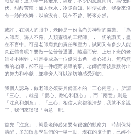
戰杏壇；這10年一路走來，經歷了不少的風風雨雨、高低起
伏、甜酸苦辣；如人飲水，冷暖自知。即便如此，我從來沒
有一絲的後悔，以前沒有、現在不曾、將來亦然。
或許，在別人的眼中，老師是一份高尚與神聖的職業。「為
人師表、誨人不倦、人類靈魂的工程師」，一切的讚美，盡
在不言中。可是老師肩負的責任和壓力，試問又有多少人能
真正體會呢？要做一位普普通通、隨遇而安、上班下班的老
師並不困難，可是要成為一位優秀出色、盡心竭力、無怨無
悔的老師，卻不是一件輕而易舉的事。老師們背後默默付出
的努力和奉獻，並非旁人可以深切地感受到的。
我個人認為，做老師必須要具備基本的「三心兩意」。所謂
「三心」，就是 「愛心、耐心和恆心」，而「兩意」則是
「注意和創意」。「三心」相信大家都很清楚，我就不多說
了，我們來談談「兩意」吧。
首先「注意」，就是老師必須要有很強的觀察力，時刻保持
清醒，多加留意學生們的一舉一動。現在的孩子們，已經不