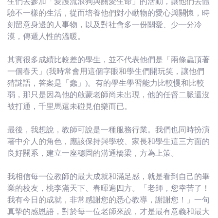
生們去參加「愛護流浪狗與關愛生命」的活動，讓他們去體
驗不一樣的生活，從而培養他們對小動物的愛心與關懷，時
刻留意身邊的人事物，以及對社會多一份關愛、少一分冷
漠，傳遞人性的溫暖。
其實很多成績比較差的學生，並不代表他們是「兩條蟲頂著
一個春天」(我時常會用這個字眼和學生們開玩笑，讓他們
猜謎語，答案是「蠢」)。有的學生學習能力比較慢和比較
弱，那只是因為他的啟蒙老師尚未出現，他的任督二脈還沒
被打通，千里馬還未碰見伯樂而已。
最後，我想說，教師可說是一種服務行業。我們也同時扮演
著中介人的角色，應該保持與學校、家長和學生這三方面的
良好關系，建立一座穩固的溝通橋梁，方為上策。
我相信每一位教師的最大成就和滿足感，就是看到自己的畢
業的校友，桃李滿天下、春暉遍四方。「老師，您幸苦了！
我有今日的成就，非常感謝您的悉心教導，謝謝您！」一句
真摯的感恩語，對於每一位老師來說，才是最有意義和最大