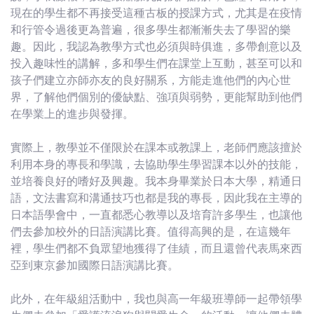
現在的學生都不再接受這種古板的授課方式，尤其是在疫情
和行管令過後更為普遍，很多學生都漸漸失去了學習的樂
趣。因此，我認為教學方式也必須與時俱進，多帶創意以及
投入趣味性的講解，多和學生們在課堂上互動，甚至可以和
孩子們建立亦師亦友的良好關系，方能走進他們的內心世
界，了解他們個別的優缺點、強項與弱勢，更能幫助到他們
在學業上的進步與發揮。
實際上，教學並不僅限於在課本或教課上，老師們應該擅於
利用本身的專長和學識，去協助學生學習課本以外的技能，
並培養良好的嗜好及興趣。我本身畢業於日本大學，精通日
語，文法書寫和溝通技巧也都是我的專長，因此我在主導的
日本語學會中，一直都悉心教導以及培育許多學生，也讓他
們去參加校外的日語演講比賽。值得高興的是，在這幾年
裡，學生們都不負眾望地獲得了佳績，而且還曾代表馬來西
亞到東京參加國際日語演講比賽。
此外，在年級組活動中，我也與高一年級班導師一起帶領學