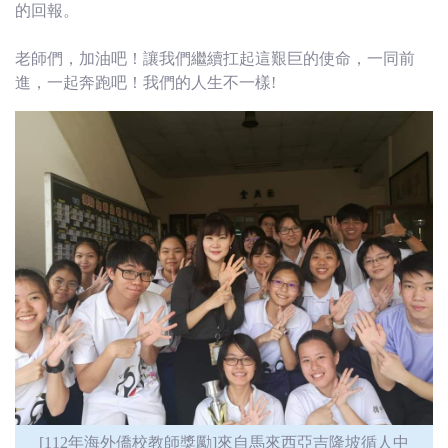
的回報。
老師們，加油吧！讓我們繼續扛起這艱巨的使命，一同前
進，一起奔跑吧！我們的人生不一樣!
[112年海外僑校教師獎勵]來自馬來西亞吉隆坡循人中