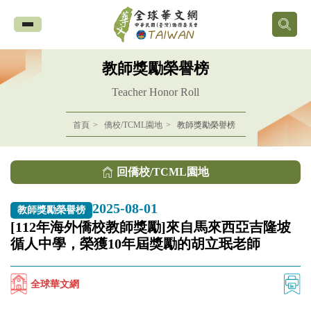
全
球
教師獎勵榮譽榜
華
Teacher Honor Roll
文
首頁
僑校/TCML園地
教師獎勵榮譽榜
網
回僑校/TCML園地
中
2025-08-01
教師獎勵榮譽榜
華
[112年海外僑校教師獎勵]來自馬來西亞吉隆坡
循人中學，榮獲10年屆獎勵的胡立珉老師
民
國
全球華文網