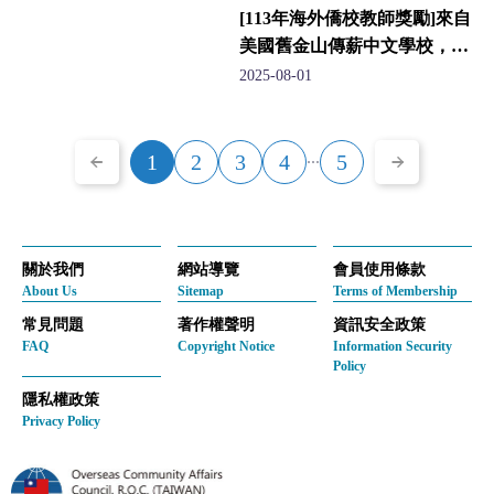
[113年海外僑校教師獎勵]來自
美國舊金山傳薪中文學校，榮
獲5年屆獎勵的邱慧苓老師
2025-08-01
...
1
2
3
4
5
關於我們
網站導覽
會員使用條款
About Us
Sitemap
Terms of Membership
常見問題
著作權聲明
資訊安全政策
FAQ
Copyright Notice
Information Security
Policy
隱私權政策
Privacy Policy