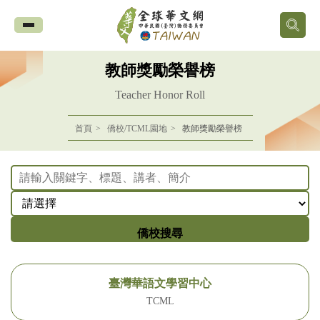
全
球
教師獎勵榮譽榜
華
Teacher Honor Roll
文
首頁
僑校/TCML園地
教師獎勵榮譽榜
網
中
華
僑校搜尋
民
臺灣華語文學習中心
國
TCML