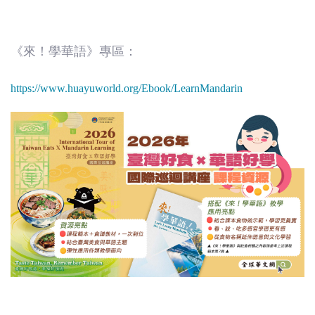
《
來！學華語》專區：
https://www.huayuworld.org/Ebook/LearnMandarin