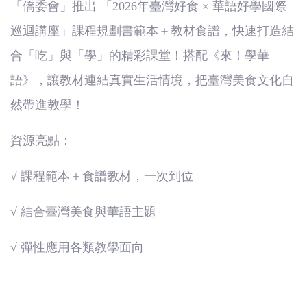
(臺
「僑委會」推出 「2026年臺灣好食 × 華語好學國際
巡迴講座」課程規劃書範本＋教材食譜，快速打造結
灣)
合「吃」與「學」的精彩課堂！搭配《來！學華
僑
語》，讓教材連結真實生活情境，把臺灣美食文化自
務
然帶進教學！
委
資源亮點：
員
√ 課程範本＋食譜教材，一次到位
會
√ 結合臺灣美食與華語主題
√ 彈性應用各類教學面向