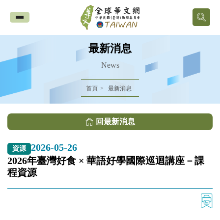
全
球
最新消息
華
News
文
首頁
最新消息
網
回最新消息
中
2026-05-26
資源
華
2026年臺灣好食 × 華語好學國際巡迴講座－課
程資源
民
國