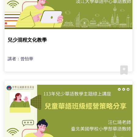
兒少混程文化教學
講者：曾怡華