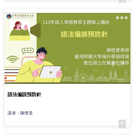
語法偏誤預防針
講者：陳懷萱