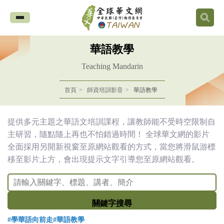
全
球
華語教學
華
Teaching Mandarin
文
首頁
師資培訓影音
華語教學
網
提供多元主題之華語文培訓課程，讓教師能不受時空限制自
中
主研習，隨點隨上再也不怕錯過時間！ 全球華文網的影片
全面採用另開新視窗至原網站觀看的方式，當您將滑鼠游標
華
移至影片上方，會出現提示文字引導您至原網站觀看。
民
國
關鍵字搜尋
#學華語向前走
#華語教學