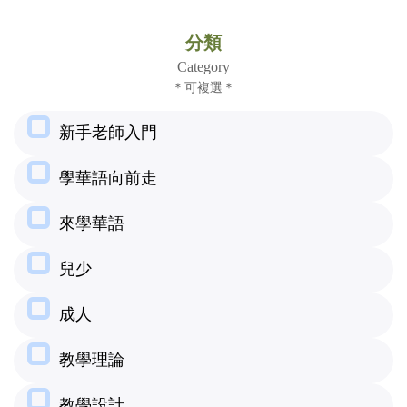
(臺
分類
灣)
Category
＊可複選＊
僑
新手老師入門
務
委
學華語向前走
員
來學華語
會
兒少
成人
教學理論
教學設計