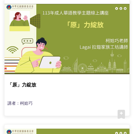
「原」力綻放
講者：柯姶巧