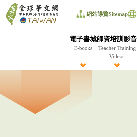
全
網站導覽Sitemap
球
華
電子書城
師資培訓影音
文
E-books
Teacher Training
Videos
網
中
華
民
國