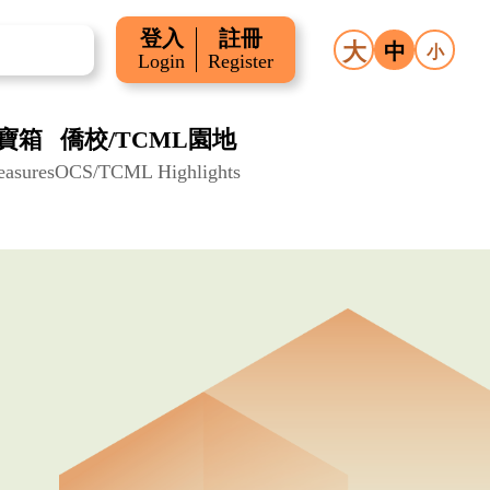
登入
註冊
大
中
小
Login
Register
寶箱
僑校/TCML園地
easures
OCS/TCML Highlights