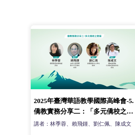
2025年臺灣華語教學國際高峰會-5.
僑教實務分享二：「多元僑校之發
展」
講者：林季蓉、賴飛鍾、劉仁佩、陳成文