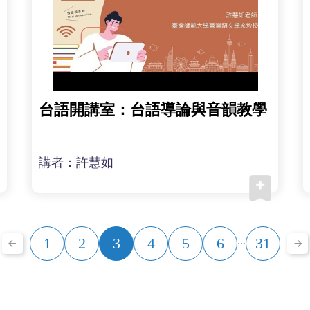
台語開講室：台語導論與音韻教學
講者：許慧如
1
2
3
4
5
6
...
31