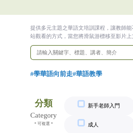
(臺
灣)
僑
提供多元主題之華語文培訓課程，讓教師能
站觀看的方式，當您將滑鼠游標移至影片上
務
委
員
#學華語向前走
#華語教學
會
分類
新手老師入門
Category
＊可複選＊
成人