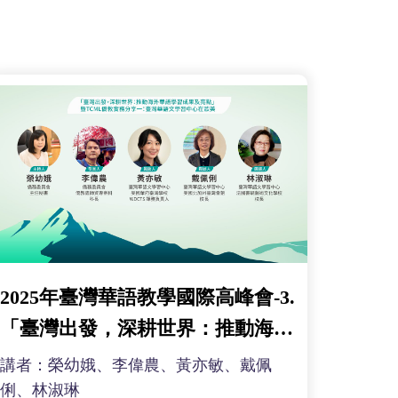
2025年臺灣華語教學國際高峰會-3.
「臺灣出發，深耕世界：推動海外
華語學習成果及亮點」暨TCML僑
講者：榮幼娥、李偉農、黃亦敏、戴佩
教實務分享一：「臺灣華語文學習
俐、林淑琳