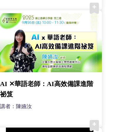
中心在歐美」
AI ✕華語老師：AI高效備課進階
祕笈
講者：陳嬿汝