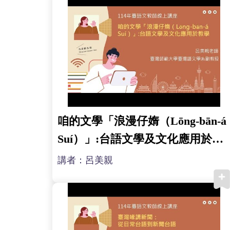
咱的文學「浪漫仔媠（Lōng-bān-á
Suí）」:台語文學及文化應用於教
學
講者：呂美親