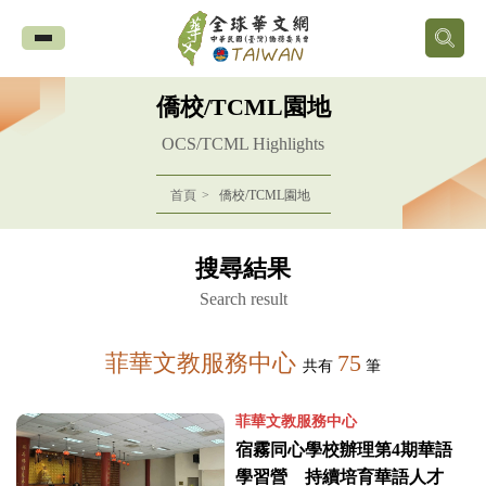
全
球
僑校/TCML園地
華
OCS/TCML Highlights
文
首頁
僑校/TCML園地
網
搜尋結果
中
Search result
華
菲華文教服務中心
75
共有
筆
民
菲華文教服務中心
國
宿霧同心學校辦理第4期華語
學習營 持續培育華語人才