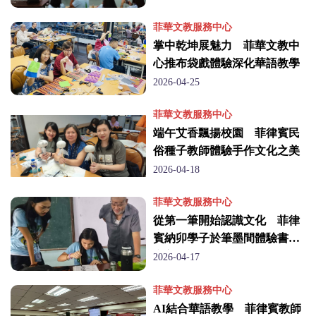
菲華文教服務中心
掌中乾坤展魅力 菲華文教中
心推布袋戲體驗深化華語教學
2026-04-25
菲華文教服務中心
端午艾香飄揚校園 菲律賓民
俗種子教師體驗手作文化之美
2026-04-18
菲華文教服務中心
從第一筆開始認識文化 菲律
賓納卯學子於筆墨間體驗書法
之美
2026-04-17
菲華文教服務中心
AI結合華語教學 菲律賓教師