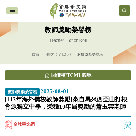
全
球
教師獎勵榮譽榜
華
Teacher Honor Roll
文
首頁
僑校/TCML園地
教師獎勵榮譽榜
網
回僑校/TCML園地
中
2025-08-01
教師獎勵榮譽榜
華
[113年海外僑校教師獎勵]來自馬來西亞山打根
育源獨立中學，榮獲10年屆獎勵的蕭玉雲老師
民
國
全球華文網