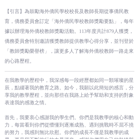
(臺
【引言】為鼓勵海外僑民學校校長及教師長期從事僑民教
灣)
育，僑務委員會訂定「海外僑民學校教師獎勵要點」，每年
僑
據以辦理海外僑校教師獎勵活動。113年度共計879人獲獎，
僑務委員會特別邀請獲獎教師提供教學心得分享，並刊登於
務
「教師獎勵榮譽榜」，讓更多人了解海外僑校教師一路走來
委
的心路歷程。
員
在我教學的歷程中，我深感每一段經歷都如同一顆璀璨的星
辰，點綴著我的教育之路。如今，我願以此簡短的感言，分
會
享我的教學歷程，並向那些在我路上給予幫助和支持的對象
表達我的感激之情。
首先，我要衷心感謝我的學生們。你們是我教學的核心和動
力，每當看到你們從懵懂到逐漸成熟、遇到挑戰時不屈不撓
的努力，我感到無比欣慰。你們的成長不僅是我教學的成