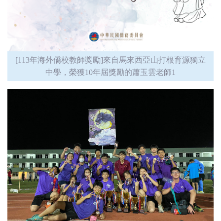
[113年海外僑校教師獎勵]來自馬來西亞山打根育源獨立
中學，榮獲10年屆獎勵的蕭玉雲老師1