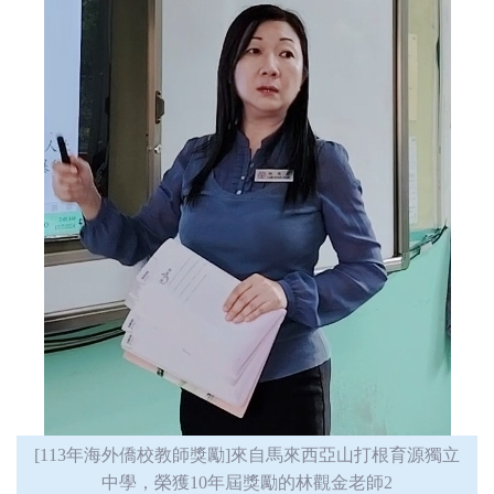
[113年海外僑校教師獎勵]來自馬來西亞山打根育源獨立
中學，榮獲10年屆獎勵的林觀金老師2