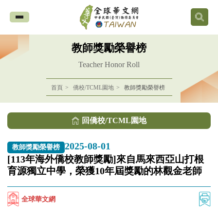
全
球
教師獎勵榮譽榜
華
Teacher Honor Roll
文
首頁
僑校/TCML園地
教師獎勵榮譽榜
網
回僑校/TCML園地
中
2025-08-01
教師獎勵榮譽榜
華
[113年海外僑校教師獎勵]來自馬來西亞山打根
育源獨立中學，榮獲10年屆獎勵的林觀金老師
民
國
全球華文網