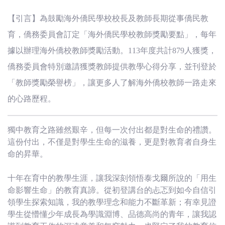
(臺
【引言】為鼓勵海外僑民學校校長及教師長期從事僑民教
灣)
育，僑務委員會訂定「海外僑民學校教師獎勵要點」，每年
僑
據以辦理海外僑校教師獎勵活動。113年度共計879人獲獎，
僑務委員會特別邀請獲獎教師提供教學心得分享，並刊登於
務
「教師獎勵榮譽榜」，讓更多人了解海外僑校教師一路走來
委
的心路歷程。
員
獨中教育之路雖然艱辛，但每一次付出都是對生命的禮讚。
這份付出，不僅是對學生生命的滋養，更是對教育者自身生
會
命的昇華。
十年在育中的教學生涯，讓我深刻領悟泰戈爾所說的「用生
命影響生命」的教育真諦。從初登講台的忐忑到如今自信引
領學生探索知識，我的教學理念和能力不斷革新；有幸見證
學生從懵懂少年成長為學識淵博、品德高尚的青年，讓我認