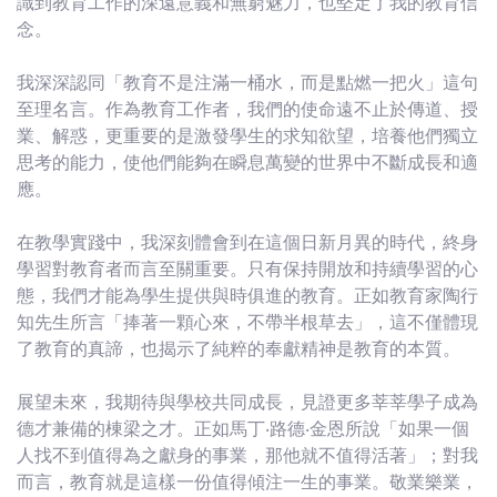
識到教育工作的深遠意義和無窮魅力，也堅定了我的教育信
念。
我深深認同「教育不是注滿一桶水，而是點燃一把火」這句
至理名言。作為教育工作者，我們的使命遠不止於傳道、授
業、解惑，更重要的是激發學生的求知欲望，培養他們獨立
思考的能力，使他們能夠在瞬息萬變的世界中不斷成長和適
應。
在教學實踐中，我深刻體會到在這個日新月異的時代，終身
學習對教育者而言至關重要。只有保持開放和持續學習的心
態，我們才能為學生提供與時俱進的教育。正如教育家陶行
知先生所言「捧著一顆心來，不帶半根草去」，這不僅體現
了教育的真諦，也揭示了純粹的奉獻精神是教育的本質。
展望未來，我期待與學校共同成長，見證更多莘莘學子成為
德才兼備的棟梁之才。正如馬丁‧路德‧金恩所說「如果一個
人找不到值得為之獻身的事業，那他就不值得活著」；對我
而言，教育就是這樣一份值得傾注一生的事業。敬業樂業，