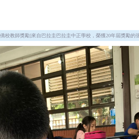
海外僑校教師獎勵]來自巴拉圭巴拉圭中正學校，榮獲20年屆獎勵的