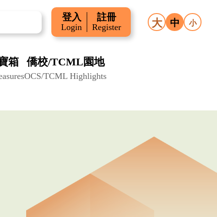
登入
註冊
大
中
小
Login
Register
寶箱
僑校/TCML園地
easures
OCS/TCML Highlights