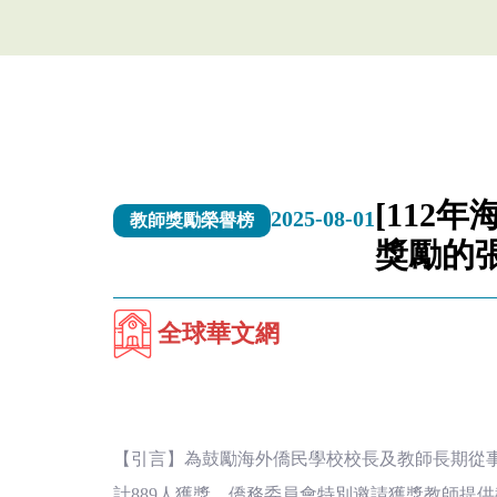
(臺
灣)
僑
務
委
[112
2025-08-01
教師獎勵榮譽榜
獎勵的
員
會
全球華文網
【引言】為鼓勵海外僑民學校校長及教師長期從事
計889人獲獎，僑務委員會特別邀請獲獎教師提