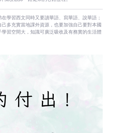
弟在學習西文同時又要讀華語、寫華語、說華語；
自己多充實當地課外資源，也要加強自己要對本國
子學習空間大，知識可廣泛吸收及有務實的生活體