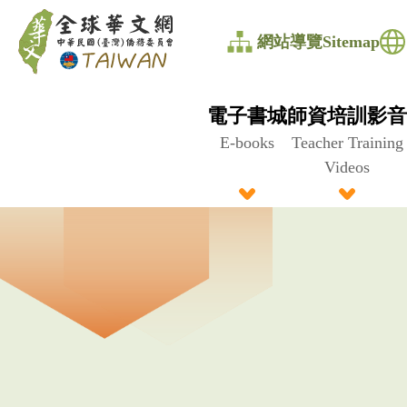
全
網站導覽Sitemap
球
華
電子書城
師資培訓影音
文
E-books
Teacher Training
Videos
網
中
華
民
國