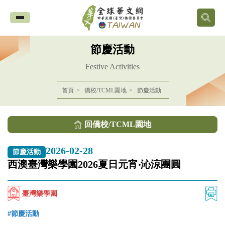
全
球
節慶活動
華
Festive Activities
文
首頁
僑校/TCML園地
節慶活動
網
回僑校/TCML園地
中
2026-02-28
節慶活動
華
西澳臺灣樂學園2026夏日元宵‧沁涼團圓
民
臺灣樂學園
國
#節慶活動