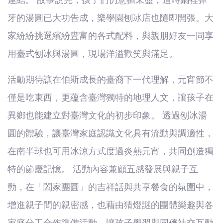
連結。 故事說完，孩子們仍意猶未盡，這時鍋裡彈
牙的湯圓已大功告成，樂學園刨冰店也隨即開張。大
家紛紛挑選繽紛豐富的各式配料，與親朋好友一同享
用臺式刨冰與湯圓，現場洋溢歡笑與滿足。
活動期待讓在伯斯成長的臺裔下一代理解，元宵節不
僅是吃東西，更蘊含臺灣獨特的地理人文，讓孩子在
異鄉也能建立對臺灣文化的初步印象。 透過刨冰湯
圓的體驗，讓臺灣家庭認識文化具有流動與調適性，
在南半球也可用冰涼方式度過炎熱元宵，共同創造獨
特的節慶記憶。 活動內容兼顧五感發展與親子互
動，在「闔家團圓」的吉祥話與共享餐食的氛圍中，
增進親子間的親密感，也藉由猜燈謎的團體樂趣與各