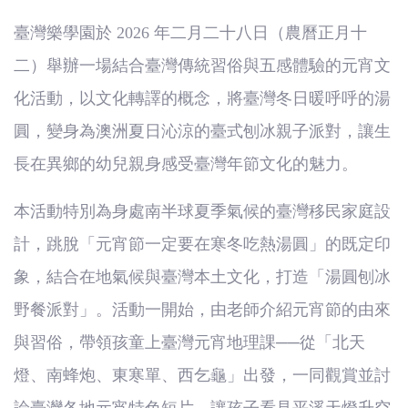
(臺
臺灣樂學園於 2026 年二月二十八日（農曆正月十
灣)
二）舉辦一場結合臺灣傳統習俗與五感體驗的元宵文
僑
化活動，以文化轉譯的概念，將臺灣冬日暖呼呼的湯
圓，變身為澳洲夏日沁涼的臺式刨冰親子派對，讓生
務
長在異鄉的幼兒親身感受臺灣年節文化的魅力。
委
本活動特別為身處南半球夏季氣候的臺灣移民家庭設
員
計，跳脫「元宵節一定要在寒冬吃熱湯圓」的既定印
會
象，結合在地氣候與臺灣本土文化，打造「湯圓刨冰
野餐派對」。活動一開始，由老師介紹元宵節的由來
與習俗，帶領孩童上臺灣元宵地理課──從「北天
燈、南蜂炮、東寒單、西乞龜」出發，一同觀賞並討