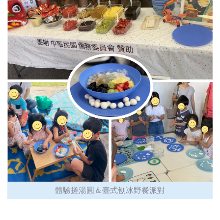
體驗搓湯圓＆臺式刨冰野餐派對