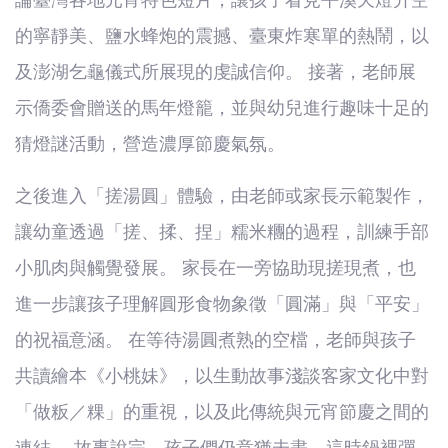
論臺灣各地元宵特色短片，讓孩子看見平溪天燈升空
的寧靜美、鹽水蜂炮的震撼、臺東炸寒單的熱鬧，以
及澎湖乞龜儀式所展現的虔誠信仰。 接著，老師展
示僑委會贈送的馬年燈籠，並與幼兒進行趣味十足的
猜燈謎活動，營造濃厚節慶氣氛。
之後進入「搓湯圓」體驗，由老師或家長示範製作，
讓幼童透過「搓、揉、捏」糯米糰的過程，訓練手部
小肌肉與觸覺發展。 家長在一旁協助現搓現煮，也
進一步讓孩子理解圓形食物象徵「圓滿」與「平安」
的祝福意涵。 在等待湯圓煮熟的空檔，老師與孩子
共讀繪本《小桃妹》，以生動故事淺談客家文化中對
「做粄／粿」的重視，以及此傳統與元宵節慶之間的