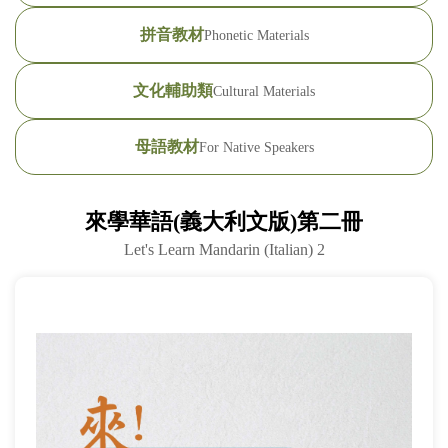
(臺
拼音教材
Phonetic Materials
灣)
文化輔助類
Cultural Materials
僑
務
母語教材
For Native Speakers
委
來學華語(義大利文版)第二冊
員
Let's Learn Mandarin (Italian) 2
會