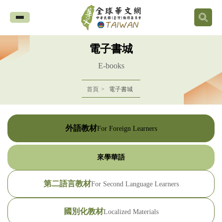
全
球
電子書城
華
E-books
文
首頁
電子書城
網
中
外語教材
For Foreign Learners
華
來學華語
民
第二語言教材
For Second Language Learners
國
國別化教材
Localized Materials