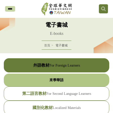
全
球
電子書城
華
E-books
文
首頁
電子書城
網
中
外語教材
For Foreign Learners
華
來學華語
民
第二語言教材
For Second Language Learners
國
國別化教材
Localized Materials