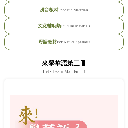
(臺
拼音教材
Phonetic Materials
灣)
文化輔助類
Cultural Materials
僑
務
母語教材
For Native Speakers
委
來學華語第三冊
員
Let's Learn Mandarin 3
會