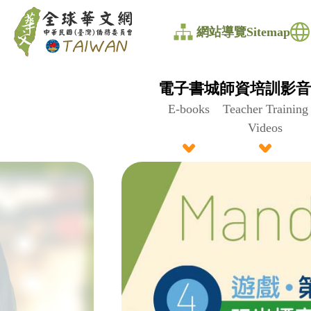
全
網站導覽Sitemap
球
華
電子書城
師資培訓影音
文
E-books
Teacher Training
Videos
網
中
華
民
國