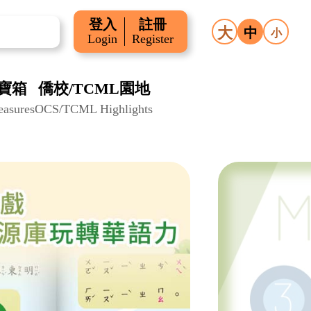
登入
註冊
大
中
小
Login
Register
寶箱
僑校/TCML園地
easures
OCS/TCML Highlights