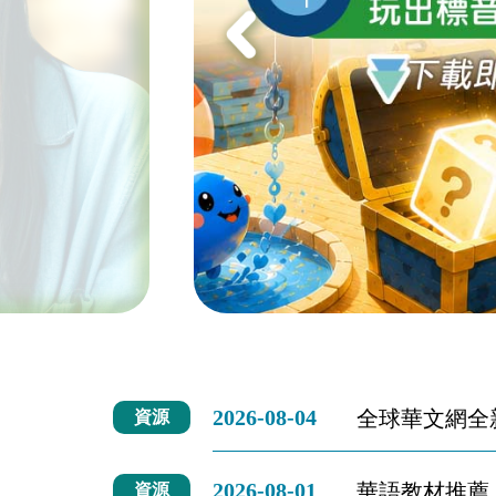
(臺
灣)
僑
務
委
員
會
2026-08-04
全球華文網全
資源
2026-08-01
華語教材推薦
資源